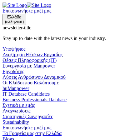
Επικοινωνήστε μαζί μας
Ελλάδα
(ελληνικά)
newsletter-title
Stay up-to-date with the latest news in your industry.
Υποψήφιος
Αναζήτηση Θέσεων Εργασίας
Θέσεις Πληροφορικής (IT)
Συνεργασία με Manpower
Εργοδότης
Λύσεις Ανθρώπινου Δυναμικού
Οι Κλάδοι που Καλύπτουμε
huManpower
IT Database Candidates
Business Professionals Database
Σχετικά με εμάς
Αναγνωρίσεις
Στρατηγικές Συνεργασίες
Sustainability
Επικοινωνήστε μαζί μας
Τα Γραφεία μας στην Ελλάδα
Blogs