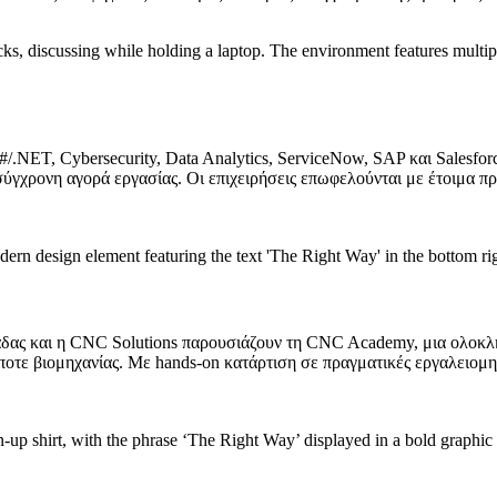
/.NET, Cybersecurity, Data Analytics, ServiceNow, SAP και Salesfo
 σύγχρονη αγορά εργασίας. Οι επιχειρήσεις επωφελούνται με έτοιμα 
άδας και η CNC Solutions παρουσιάζουν τη CNC Academy, μια ολοκλ
ποτε βιομηχανίας. Με hands‑on κατάρτιση σε πραγματικές εργαλειομ