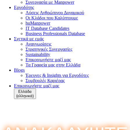
Συνεργασία με Manpower
Εργοδότης
Λύσεις Ανθρώπινου Δυναμικού
Οι Κλάδοι που Καλύπτουμε
huManpower
IT Database Candidates
Business Professionals Database
Σχετικά με εμάς
Αναγνωρίσεις
Στρατηγικές Συνεργασίες
Sustainability
Επικοινωνήστε μαζί μας
Τα Γραφεία μας στην Ελλάδα
Blogs
Έρευνες & Insights για Εργοδότες
Συμβουλές Καριέρας
Επικοινωνήστε μαζί μας
Ελλάδα
(ελληνικά)