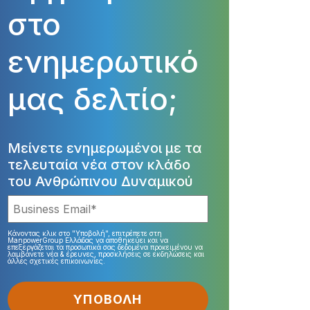
στο
ενημερωτικό
μας δελτίο;
Μείνετε ενημερωμένοι με τα
τελευταία νέα στον κλάδο
του Ανθρώπινου Δυναμικού
Κάνοντας κλικ στο "Υποβολή", επιτρέπετε στη
ManpowerGroup Ελλάδας να αποθηκεύει και να
επεξεργάζεται τα προσωπικά σας δεδομένα προκειμένου να
λαμβάνετε νέα & έρευνες, προσκλήσεις σε εκδηλώσεις και
άλλες σχετικές επικοινωνίες.