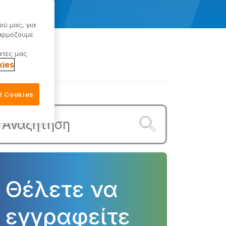
ού μας, για
σαρμόζουμε
άτες μας
kies
ll Cookies
Θέλετε να
εγγραφείτε