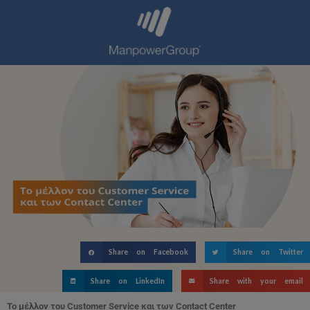
Share on Facebook
Share on Twitter
Share on LinkedIn
Share with your email
Το
μέλλον
του
Customer Service
και
των
Contact Center