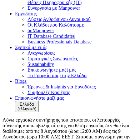
Θέσεις Πληροφορικής (IT)
Συνεργασία με Manpower
Εργοδότης
Λύσεις Ανθρώπινου Δυναμικού
Οι Κλάδοι που Καλύπτουμε
huManpower
IT Database Candidates
Business Professionals Database
Σχετικά με εμάς
Αναγνωρίσεις
Στρατηγικές Συνεργασίες
Sustainability
Επικοινωνήστε μαζί μας
Τα Γραφεία μας στην Ελλάδα
Blogs
Έρευνες & Insights για Εργοδότες
Συμβουλές Καριέρας
Επικοινωνήστε μαζί μας
Ελλάδα
(ελληνικά)
Λόγω εργασιών συντήρησης του ιστοτόπου, οι λειτουργίες
σύνδεσης και υποβολής αίτησης για θέση εργασίας δεν θα είναι
διαθέσιμες από τις 8 Αυγούστου (ώρα 12:00 AM) έως τις 9
Αυγούστου (ώρα 10:00 AM) EEST. Ζητούμε συγγνώμη για την