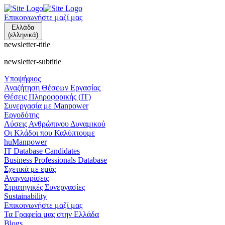
Επικοινωνήστε μαζί μας
Ελλάδα
(ελληνικά)
newsletter-title
newsletter-subtitle
Υποψήφιος
Αναζήτηση Θέσεων Εργασίας
Θέσεις Πληροφορικής (IT)
Συνεργασία με Manpower
Εργοδότης
Λύσεις Ανθρώπινου Δυναμικού
Οι Κλάδοι που Καλύπτουμε
huManpower
IT Database Candidates
Business Professionals Database
Σχετικά με εμάς
Αναγνωρίσεις
Στρατηγικές Συνεργασίες
Sustainability
Επικοινωνήστε μαζί μας
Τα Γραφεία μας στην Ελλάδα
Blogs