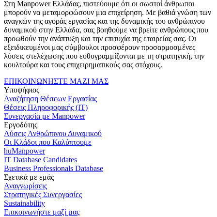
Στη Manpower Ελλάδας, πιστεύουμε ότι οι σωστοί άνθρωποι
μπορούν να μεταμορφώσουν μια επιχείρηση. Με βαθιά γνώση των
αναγκών της αγοράς εργασίας και της δυναμικής του ανθρώπινου
δυναμικού στην Ελλάδα, σας βοηθούμε να βρείτε ανθρώπους που
προωθούν την ανάπτυξη και την επιτυχία της εταιρείας σας. Οι
εξειδικευμένοι μας σύμβουλοι προσφέρουν προσαρμοσμένες
λύσεις στελέχωσης που ευθυγραμμίζονται με τη στρατηγική, την
κουλτούρα και τους επιχειρηματικούς σας στόχους.
ΕΠΙΚΟΙΝΩΝΗΣΤΕ ΜΑΖΙ ΜΑΣ
Υποψήφιος
Αναζήτηση Θέσεων Εργασίας
Θέσεις Πληροφορικής (IT)
Συνεργασία με Manpower
Εργοδότης
Λύσεις Ανθρώπινου Δυναμικού
Οι Κλάδοι που Καλύπτουμε
huManpower
IT Database Candidates
Business Professionals Database
Σχετικά με εμάς
Αναγνωρίσεις
Στρατηγικές Συνεργασίες
Sustainability
Επικοινωνήστε μαζί μας