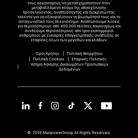
τoυς οργανισμούς να μετασχηματιστούν στον
μεταβαλλόμενο κόσμο της απασχόλησης
προσελκύοντας, αναπτύσσοντας και διακρατώντας
ταλέντα για να εξασφαλίσουν τη βιωσιμότητά τους και το
ανταγωνιστικό τους πλεονέκτημα. Αναπτύσσουμε λύσεις
για περισσότερους από 400.000 πελάτες παγκοσμίως και
συνδέουμε περισσότερους από τρια εκατομμύρια
ανθρώπους με ευκαιρίες επαγγελματικής ανάπτυξης σε
εταιρείες όλων των μεγεθών και κλάδων.
Όροι Χρήσης
Πολιτική Απορρήτου
Πολιτική Cookies
Εταιρικές Πολιτικές
Αίτημα Άσκησης Δικαιωμάτων Προσωπικών
Δεδομένων
©
2026 ManpowerGroup All Rights Reserved.