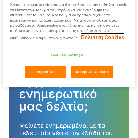
Χρησιμοποιούμε cookies για να διασφαλίσουμε την ορθή λειτουργία
του ιστότοπού μας, για να μετράμε και να αναλύουμε την
επισκεψιμότητά μας, καθώς και για να προσαρμόζουμε το
ΔΙΑΒΆΣΤΕ ΠΕΡΙΣΣΌΤΕΡΑ
περιεχόμενο και τις διαφημίσεις μας. Με τη συγκατάθεσή σας,
μοιραζόμαστε πληροφορίες σχετικά με την περιήγησή σας στον
ιστότοπό μας με τους συνεργάτες μας στα μέσα κοινωνικής
Πολιτική Cookies
δικτύωσης για διαφημιστικούς σκοπούς.
Cookies Settings
Θέλετε να
Reject All
Accept All Cookies
εγγραφείτε στο
ενημερωτικό
μας δελτίο;
Μείνετε ενημερωμένοι με τα
τελευταία νέα στον κλάδο του